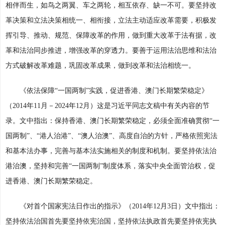
相伴而生，如鸟之两翼、车之两轮，相互依存、缺一不可。要坚持改
革决策和立法决策相统一、相衔接，立法主动适应改革需要，积极发
挥引导、推动、规范、保障改革的作用，做到重大改革于法有据，改
革和法治同步推进，增强改革的穿透力。要善于运用法治思维和法治
方式破解改革难题，巩固改革成果，做到改革和法治相统一。
《依法保障“一国两制”实践，促进香港、澳门长期繁荣稳定》
（2014年11月－2024年12月）这是习近平同志文稿中有关内容的节
录。文中指出：保持香港、澳门长期繁荣稳定，必须全面准确贯彻“一
国两制”、“港人治港”、“澳人治澳”、高度自治的方针，严格依照宪法
和基本法办事，完善与基本法实施相关的制度和机制。要坚持依法治
港治澳，坚持和完善“一国两制”制度体系，落实中央全面管治权，促
进香港、澳门长期繁荣稳定。
《对首个国家宪法日作出的指示》（2014年12月3日）文中指出：
坚持依法治国首先要坚持依宪治国，坚持依法执政首先要坚持依宪执