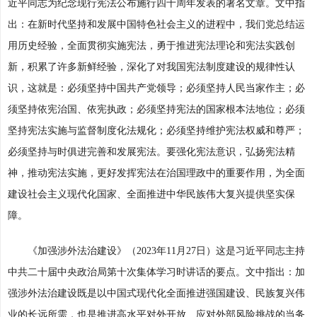
近平同志为纪念现行宪法公布施行四十周年发表的署名文章。文中指
出：在新时代坚持和发展中国特色社会主义的进程中，我们党总结运
用历史经验，全面贯彻实施宪法，勇于推进宪法理论和宪法实践创
新，积累了许多新鲜经验，深化了对我国宪法制度建设的规律性认
识，这就是：必须坚持中国共产党领导；必须坚持人民当家作主；必
须坚持依宪治国、依宪执政；必须坚持宪法的国家根本法地位；必须
坚持宪法实施与监督制度化法规化；必须坚持维护宪法权威和尊严；
必须坚持与时俱进完善和发展宪法。要强化宪法意识，弘扬宪法精
神，推动宪法实施，更好发挥宪法在治国理政中的重要作用，为全面
建设社会主义现代化国家、全面推进中华民族伟大复兴提供坚实保
障。
《加强涉外法治建设》（2023年11月27日）这是习近平同志主持
中共二十届中央政治局第十次集体学习时讲话的要点。文中指出：加
强涉外法治建设既是以中国式现代化全面推进强国建设、民族复兴伟
业的长远所需，也是推进高水平对外开放、应对外部风险挑战的当务