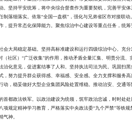
动。坚持平安统筹，将中央综合督查作为重要契机，完善平安体
任制落细落实。依靠“全国一盘棋”，强化与兄弟省区市对接联
作，提升常态化保障能力。聚焦综治中心建设等重点任务，统筹
社会大局稳定基础。坚持高标准建设和运行四级综治中心。充分发
、村（社区）“广泛收集”的作用，推动矛盾全量汇集、明责分流
法治化意见，促进案结事了人和。坚持执法司法为民。巩固扫黑
式，努力提升群众获得感、幸福感、安全感。全力支撑和服务高
行动，稳妥做好大型企业集团风险处置维稳。推动治安、交通等
的首都政法铁军。以政治建设为统领，筑牢政治忠诚，时时处处
八项规定精神学习教育，严格落实中央政法委“九个严禁”等铁
精气神。