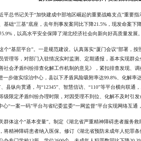
近平总书记关于“加快建成中部地区崛起的重要战略支点”重要
基础“三基”底座，去年刑事发案同比下降21.5%，现发命案下降2
再降5.9%，以高水平安全保障了湖北经济社会向新向好高质量发展
个“基层平台”。一是规范建设。认真落实“厦门会议”部署，按照
员管理等，对部门入驻情况实时监测、定期通报，基本实现群众
善社会矛盾纠纷排查化解工作机制的意见》，紧扣排查发现、调
进一步做实综治中心，县以下矛盾风险吸附率达99.8%、化解率达
、县纵向贯通，与“12345”、智慧信访、“110”等平台横向
等级限定矛盾纠纷办理时限，对因受理不到位、化解不及时引发
综治中心“一案一码”平台与省纪委监委“一网监督”平台实现网络互
关群体这个“基本变量”。制定《湖北省严重精神障碍患者服务
，将精神障碍患者纳入医保。修订《湖北省预防未成年人犯罪条
办专门学校13所、学位2600个，未成年人犯罪数同比下降20