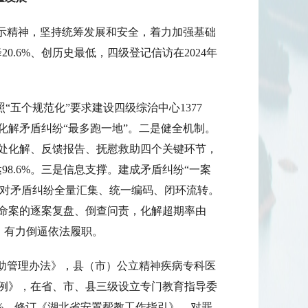
指示精神，坚持统筹发展和安全，着力加强基础
0.6%、创历史最低，四级登记信访在2024年
。
“五个规范化”要求建设四级综治中心1377
化解矛盾纠纷“最多跑一地”。二是健全机制。
处化解、反馈报告、抚慰救助四个关键环节，
98.6%。三是信息支撑。建成矛盾纠纷“一案
联通，对矛盾纠纷全量汇集、统一编码、闭环流转。
命案的逐案复盘、倒查问责，化解超期率由
通，有力倒逼依法履职。
救助管理办法》，县（市）公立精神疾病专科医
例》，在省、市、县三级设立专门教育指导委
.3%。修订《湖北省安置帮教工作指引》，对罪