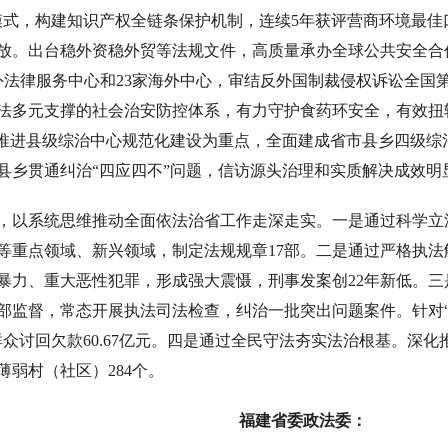
”模式，构建知识产权全链条保护机制，连续5年获评营商环境最
放。出台稳外资稳外贸等法规文件，高质量承办全球公共安全合
外法律服务中心和23家海外中心，审结反外国制裁侵权诉讼全国
法多元支撑的社会治安防控体系，有力守护食药环安全，有效扭
以推进县级综治中心规范化建设为重点，全面建成省市县乡四级综
县乡贯通纠治“四应四不”问题，信访源头治理和实质解决成效明
，以系统思维推动全面依法治省工作走深走实。一是通过科学立
等重点领域、新兴领域，制定法规规章17部。二是通过严格执
暴力、重大恶性犯罪，形成强大震慑，刑事发案创22年新低。
部监督，常态开展执法司法检查，纠治一批突出问题案件。针对“
众讨回欠款60.67亿元。四是通过全民守法夯实法治根基。深化
弱村（社区）284个。
福建省委政法委：