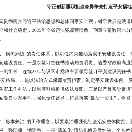
守正创新履职担当奋勇争先打造平安福地
真贯彻落实习近平法治思想和总体国家安全观，树牢发展是硬道
和社会稳定，2025年全省违法犯罪警情数、刑事立案数同比分别下降1
%。
底、横向到边”的责任体系，以刚性约束推动落实平安建设责任
安建设责任。一是以签订责任书推动知责明责。省委省政府高度
一副组长，连续27年与设区市党政主要领导签订平安建设责任书
平安格局。二是以法治方式保障履责担责。制定平安建设条例、
备案工作办法，以制度引领推进依法履职。三是以严督实导促进
溯典型案事件，强化责任督导，打通落实“最后一公里”，全省下发风
举、标本兼治”的工作理念，以要素治理强化社会治安整体防控
板、强弱项、消隐患。一是“清单化”预防化解矛盾纠纷。全方