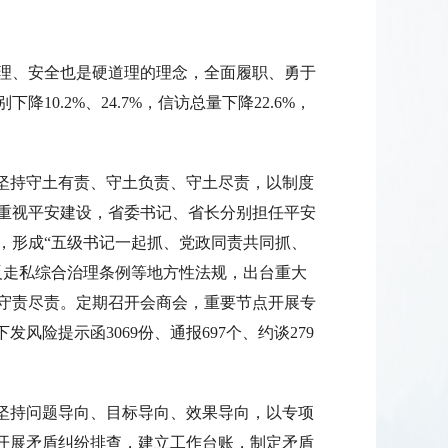
理、安全也是硬道理的理念，全面履职、勇于
0.2%、24.7%，信访总量下降22.6%，
。坚持守土有责、守土负责、守土尽责，以制度
重视平安建设，省委书记、省长分别担任平安
，形成“五级书记一起抓、党政同责共同抓、
反走私综合治理条例等地方性法规，出台重大
守责尽责。定期召开会商会，重要节点开展专
险提示函3069份、通报697个、约谈279
。坚持问题导向、目标导向、效果导向，以专项
位开展矛盾纠纷排查，建立工作台账，制定矛盾