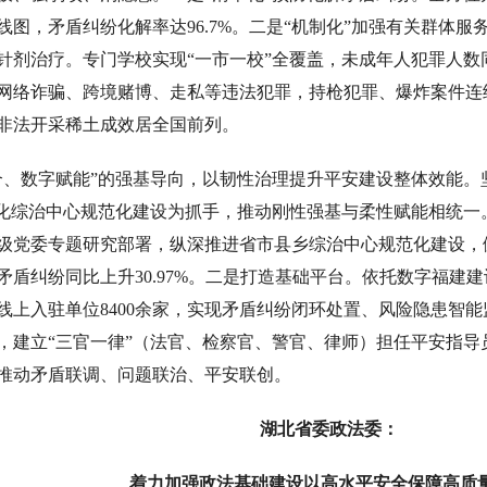
图，矛盾纠纷化解率达96.7%。二是“机制化”加强有关群体服
剂治疗。专门学校实现“一市一校”全覆盖，未成年人犯罪人数同比
网络诈骗、跨境赌博、走私等违法犯罪，持枪犯罪、爆炸案件连续
非法开采稀土成效居全国前列。
合、数字赋能”的强基导向，以韧性治理提升平安建设整体效能
深化综治中心规范化建设为抓手，推动刚性强基与柔性赋能相统
级党委专题研究部署，纵深推进省市县乡综治中心规范化建设，
矛盾纠纷同比上升30.97%。二是打造基础平台。依托数字福建
线上入驻单位8400余家，实现矛盾纠纷闭环处置、风险隐患智
，建立“三官一律”（法官、检察官、警官、律师）担任平安指
推动矛盾联调、问题联治、平安联创。
湖北省委政法委：
着力加强政法基础建设以高水平安全保障高质