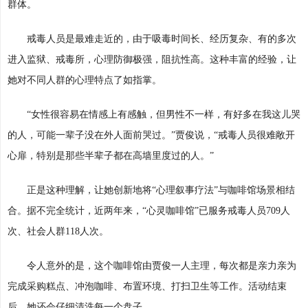
群体。
戒毒人员是最难走近的，由于吸毒时间长、经历复杂、有的多次
进入监狱、戒毒所，心理防御极强，阻抗性高。这种丰富的经验，让
她对不同人群的心理特点了如指掌。
“女性很容易在情感上有感触，但男性不一样，有好多在我这儿哭
的人，可能一辈子没在外人面前哭过。”贾俊说，“戒毒人员很难敞开
心扉，特别是那些半辈子都在高墙里度过的人。”
正是这种理解，让她创新地将“心理叙事疗法”与咖啡馆场景相结
合。据不完全统计，近两年来，“心灵咖啡馆”已服务戒毒人员709人
次、社会人群118人次。
令人意外的是，这个咖啡馆由贾俊一人主理，每次都是亲力亲为
完成采购糕点、冲泡咖啡、布置环境、打扫卫生等工作。活动结束
后，她还会仔细清洗每一个盘子。