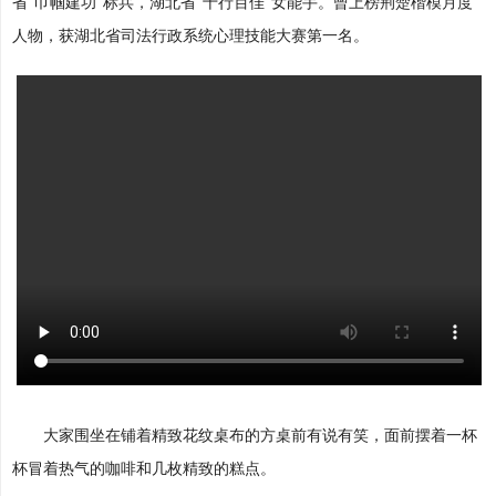
省“巾帼建功”标兵，湖北省“十行百佳”女能手。曾上榜荆楚楷模月度
人物，获湖北省司法行政系统心理技能大赛第一名。
大家围坐在铺着精致花纹桌布的方桌前有说有笑，面前摆着一杯
杯冒着热气的咖啡和几枚精致的糕点。