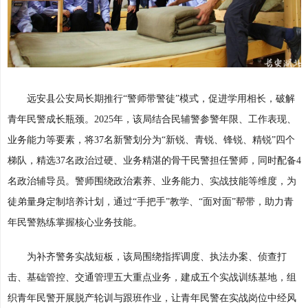
远安县公安局长期推行“警师带警徒”模式，促进学用相长，破解
青年民警成长瓶颈。2025年，该局结合民辅警参警年限、工作表现、
业务能力等要素，将37名新警划分为“新锐、青锐、锋锐、精锐”四个
梯队，精选37名政治过硬、业务精湛的骨干民警担任警师，同时配备4
名政治辅导员。警师围绕政治素养、业务能力、实战技能等维度，为
徒弟量身定制培养计划，通过“手把手”教学、“面对面”帮带，助力青
年民警熟练掌握核心业务技能。
为补齐警务实战短板，该局围绕指挥调度、执法办案、侦查打
击、基础管控、交通管理五大重点业务，建成五个实战训练基地，组
织青年民警开展脱产轮训与跟班作业，让青年民警在实战岗位中经风