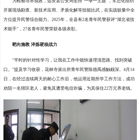
为检验培养成效，远安县公安局坚持“一季一主题”，常态化组织
开展现场勘查、新技术应用、矛盾化解等技能比武，在实战较量中全
方位提升民警综合能力。2025年，全县有2名青年民警获评“湖北省技
术能手”，27名青年民警荣获各级表彰。
靶向施教 淬炼硬核战力
“平时的针对性学习，让我在工作中能快速理清思路、找到突破
口。”提及学习收获，花林寺派出所青年民警陈德禹感触颇深。4月14
日，在经过连续两天的耐心工作后，他运用近期所学工作方法，成功
劝阻一名辖区老人，避免其遭受电信诈骗，为其保住22万元养老钱。