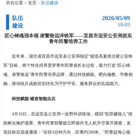
所在位置 >
首页
>
队伍建设
2026/05/09
队伍
10:03
建设
匠心铸魂强本领 凌警致远淬铁军——宜昌市远安公安局抓实
青年民警培养工作
近年来，湖北省宜昌市远安县公安局锚定“锻造高素质过硬公安铁
军”目标，将个性化培养贯穿青年民警成长全过程，着力打造“匠心铸
魂、凌警致远”青年民警培养品牌，通过科技赋能、靶向施教、学教相
融，推动练兵成效切实转化为守护平安、服务群众的实战能力。
科技赋能 锻造智能尖兵
4月16日，在远安县公安局一处野外训练场，模拟“犯罪嫌疑人”借
助树丛掩护逃窜。青年民警郑黎姣立即操作无人机升空展开搜索，发
现目标后迅速通报：“在你3点钟方向，距离约200米。”民警赵海心领