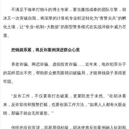
不满足于做单打独斗的博士专家，要当攥指成拳的团队引擎，胡
冰又一次突破自我，将深厚的计算机专业积淀转化为“青警尖兵”的孵
化土壤，让“专业+机制+大数据”的新型警务模式在实战淬炼中威力尽
显。
把钱袋系紧，将反诈案例演进群众心里
养老诈骗、网恋诈骗、虚拟投资诈骗……近年来，电诈犯罪分子
的花样层出不穷，帮助群众擦亮眼睛识破骗局，才能将钱袋子系得更
牢固。
“反诈工作，不仅要靠打击破案，更要防患于未然。”在胡冰看
来，反诈宣传和预警拦截，也要创新工作方法，“如果人人都有火眼金
睛，那骗子就会无所遁形。”
传统的反诈宣讲，容易显得枯燥，胡冰便将反诈案例融入短剧和