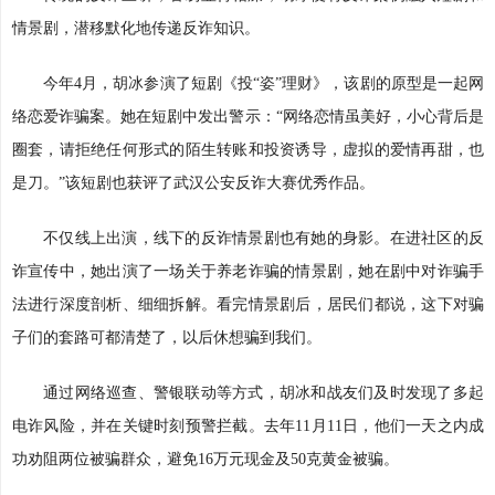
情景剧，潜移默化地传递反诈知识。
今年4月，胡冰参演了短剧《投“姿”理财》，该剧的原型是一起网
络恋爱诈骗案。她在短剧中发出警示：“网络恋情虽美好，小心背后是
圈套，请拒绝任何形式的陌生转账和投资诱导，虚拟的爱情再甜，也
是刀。”该短剧也获评了武汉公安反诈大赛优秀作品。
不仅线上出演，线下的反诈情景剧也有她的身影。在进社区的反
诈宣传中，她出演了一场关于养老诈骗的情景剧，她在剧中对诈骗手
法进行深度剖析、细细拆解。看完情景剧后，居民们都说，这下对骗
子们的套路可都清楚了，以后休想骗到我们。
通过网络巡查、警银联动等方式，胡冰和战友们及时发现了多起
电诈风险，并在关键时刻预警拦截。去年11月11日，他们一天之内成
功劝阻两位被骗群众，避免16万元现金及50克黄金被骗。