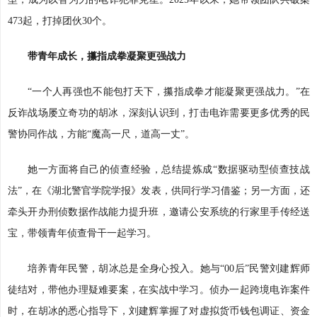
473起，打掉团伙30个。
带青年成长，攥指成拳凝聚更强战力
“一个人再强也不能包打天下，攥指成拳才能凝聚更强战力。”在
反诈战场屡立奇功的胡冰，深刻认识到，打击电诈需要更多优秀的民
警协同作战，方能“魔高一尺，道高一丈”。
她一方面将自己的侦查经验，总结提炼成“数据驱动型侦查技战
法”，在《湖北警官学院学报》发表，供同行学习借鉴；另一方面，还
牵头开办刑侦数据作战能力提升班，邀请公安系统的行家里手传经送
宝，带领青年侦查骨干一起学习。
培养青年民警，胡冰总是全身心投入。她与“00后”民警刘建辉师
徒结对，带他办理疑难要案，在实战中学习。侦办一起跨境电诈案件
时，在胡冰的悉心指导下，刘建辉掌握了对虚拟货币钱包调证、资金