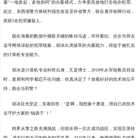
索“一地发起，多地协同”的办案模式，力争更高效地打击电诈犯罪。
此次，东西湖警方将研判报告发送至外省警方，联合展开收网行动，
抓获5名犯罪嫌疑人。
能在海量的数据中捕获关键的蛛丝马迹，环环紧扣、步步为营去
追寻网络深处的犯罪线索，胡冰出类拔萃的办案能力，得益于她扎实
的计算机专业能力。
胡冰是计算机专业科班出身，又是博士，2018年从军校教员转业
时，老师和同学都忍不住问她：你真决定了？放着好好的技术岗位不
待，跑去当刑警？
胡冰目光坚定，笑着回答：“是啊，我想换个赛道，用自己的技术
去守护大家的‘钱袋子’！”
跨界从警之路充满挑战，但胡冰用一次次成功战役，实现完美转
型，成为以智为刃的电诈犯罪克星。2025年以来，她带领团队共破案