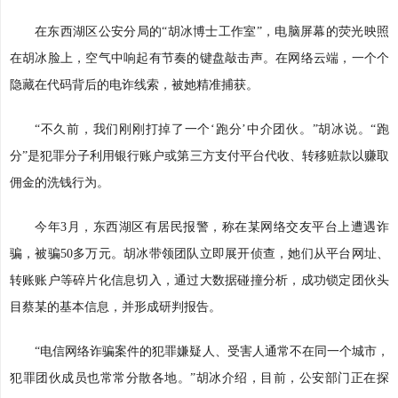
在东西湖区公安分局的“胡冰博士工作室”，电脑屏幕的荧光映照
在胡冰脸上，空气中响起有节奏的键盘敲击声。在网络云端，一个个
隐藏在代码背后的电诈线索，被她精准捕获。
“不久前，我们刚刚打掉了一个‘跑分’中介团伙。”胡冰说。“跑
分”是犯罪分子利用银行账户或第三方支付平台代收、转移赃款以赚取
佣金的洗钱行为。
今年3月，东西湖区有居民报警，称在某网络交友平台上遭遇诈
骗，被骗50多万元。胡冰带领团队立即展开侦查，她们从平台网址、
转账账户等碎片化信息切入，通过大数据碰撞分析，成功锁定团伙头
目蔡某的基本信息，并形成研判报告。
“电信网络诈骗案件的犯罪嫌疑人、受害人通常不在同一个城市，
犯罪团伙成员也常常分散各地。”胡冰介绍，目前，公安部门正在探