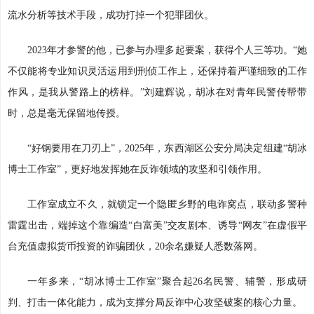
流水分析等技术手段，成功打掉一个犯罪团伙。
2023年才参警的他，已参与办理多起要案，获得个人三等功。“她
不仅能将专业知识灵活运用到刑侦工作上，还保持着严谨细致的工作
作风，是我从警路上的榜样。”刘建辉说，胡冰在对青年民警传帮带
时，总是毫无保留地传授。
“好钢要用在刀刃上”，2025年，东西湖区公安分局决定组建“胡冰
博士工作室”，更好地发挥她在反诈领域的攻坚和引领作用。
工作室成立不久，就锁定一个隐匿乡野的电诈窝点，联动多警种
雷霆出击，端掉这个靠编造“白富美”交友剧本、诱导“网友”在虚假平
台充值虚拟货币投资的诈骗团伙，20余名嫌疑人悉数落网。
一年多来，“胡冰博士工作室”聚合起26名民警、辅警，形成研
判、打击一体化能力，成为支撑分局反诈中心攻坚破案的核心力量。