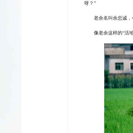
呀？”
老余名叫余忠诚，
像老余这样的“活