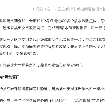
▲冯昊（右一）正在解析中考期间道路渍水
客流与汛期叠加，全市101个考点周边400多个渍水风险点位，
，连续奋战至次日凌晨两点，完成5套渍水预警数据表，用一行
信支队三大队党支部迭代升级城市安全风险预警平台，搭建751套
实现双下降。党员民警辅警带头参赛攻坚，先后拿下全国公安大
等功1次、集体嘉奖1次。
但就在这方寸屏幕之间，藏着整座城市的平安密码。
与“流动窗口”
，建始县红岩寺镇街巷间尚且静谧，建始县公安局红岩派出所一楼
的小屋，是当地群众最暖心的“解忧驿站”——“老余帮帮忙”调解