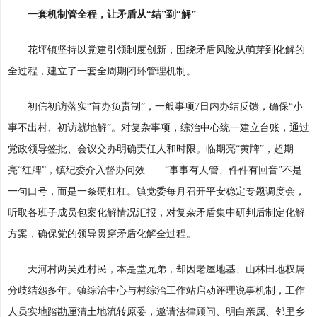
一套机制管全程，让矛盾从“结”到“解”
花坪镇坚持以党建引领制度创新，围绕矛盾风险从萌芽到化解的
全过程，建立了一套全周期闭环管理机制。
初信初访落实“首办负责制”，一般事项7日内办结反馈，确保“小
事不出村、初访就地解”。对复杂事项，综治中心统一建立台账，通过
党政领导签批、会议交办明确责任人和时限。临期亮“黄牌”，超期
亮“红牌”，镇纪委介入督办问效——“事事有人管、件件有回音”不是
一句口号，而是一条硬杠杠。镇党委每月召开平安稳定专题调度会，
听取各班子成员包案化解情况汇报，对复杂矛盾集中研判后制定化解
方案，确保党的领导贯穿矛盾化解全过程。
天河村两吴姓村民，本是堂兄弟，却因老屋地基、山林田地权属
分歧结怨多年。镇综治中心与村综治工作站启动评理说事机制，工作
人员实地踏勘厘清土地流转原委，邀请法律顾问、明白亲属、邻里乡