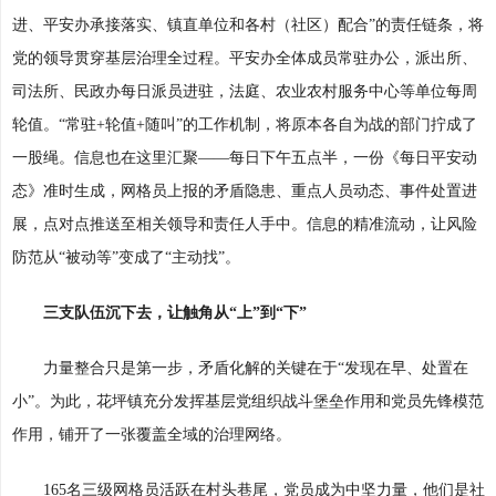
进、平安办承接落实、镇直单位和各村（社区）配合”的责任链条，将
党的领导贯穿基层治理全过程。平安办全体成员常驻办公，派出所、
司法所、民政办每日派员进驻，法庭、农业农村服务中心等单位每周
轮值。“常驻+轮值+随叫”的工作机制，将原本各自为战的部门拧成了
一股绳。信息也在这里汇聚——每日下午五点半，一份《每日平安动
态》准时生成，网格员上报的矛盾隐患、重点人员动态、事件处置进
展，点对点推送至相关领导和责任人手中。信息的精准流动，让风险
防范从“被动等”变成了“主动找”。
三支队伍沉下去，让触角从“上”到“下”
力量整合只是第一步，矛盾化解的关键在于“发现在早、处置在
小”。为此，花坪镇充分发挥基层党组织战斗堡垒作用和党员先锋模范
作用，铺开了一张覆盖全域的治理网络。
165名三级网格员活跃在村头巷尾，党员成为中坚力量，他们是社