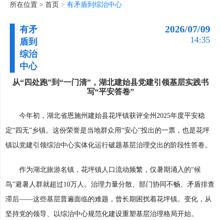
所在位置 >
首页
>
有矛盾到综治中心
2026/07/09
有矛
14:35
盾到
综治
中心
从“四处跑”到“一门清”，湖北建始县党建引领基层实践书
写“平安答卷”
今年初，湖北省恩施州建始县花坪镇获评全州2025年度平安稳
定“四无”乡镇。这份荣誉是当地群众用“安心”投出的一票，也是花坪
镇以党建引领综治中心实体化运行破题基层治理交出的阶段性答卷。
作为湖北旅游名镇，花坪镇人口流动频繁，仅暑期涌入的“候
鸟”避暑人群就超过10万人。治理力量分散、部门协同不畅、矛盾排查
滞后——这些基层普遍面临的难题，曾长期困扰着花坪镇。变化，从
坚持党的领导、以综治中心规范化建设重塑基层治理格局开始。