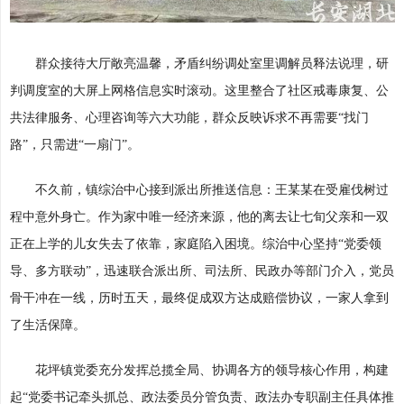
群众接待大厅敞亮温馨，矛盾纠纷调处室里调解员释法说理，研
判调度室的大屏上网格信息实时滚动。这里整合了社区戒毒康复、公
共法律服务、心理咨询等六大功能，群众反映诉求不再需要“找门
路”，只需进“一扇门”。
不久前，镇综治中心接到派出所推送信息：王某某在受雇伐树过
程中意外身亡。作为家中唯一经济来源，他的离去让七旬父亲和一双
正在上学的儿女失去了依靠，家庭陷入困境。综治中心坚持“党委领
导、多方联动”，迅速联合派出所、司法所、民政办等部门介入，党员
骨干冲在一线，历时五天，最终促成双方达成赔偿协议，一家人拿到
了生活保障。
花坪镇党委充分发挥总揽全局、协调各方的领导核心作用，构建
起“党委书记牵头抓总、政法委员分管负责、政法办专职副主任具体推