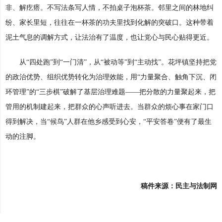
非、解疙瘩。不写法条写人情，不拍桌子泡杯茶。邻里之间的林地纠
纷、家长里短，往往在一杯茶的功夫里找到化解的突破口。这种带着
泥土气息的调解方式，让法治有了温度，也让党心与民心贴得更近。
从“四处跑”到“一门清”，从“被动等”到“主动找”。花坪镇坚持把党
的政治优势、组织优势转化为治理效能，用“力量聚合、触角下沉、闭
环管理”的“三步棋”破解了基层治理难题——把分散的力量聚起来，把
管用的机制建起来，把群众的心声听进去。当群众的烦心事在家门口
得到解决，当“候鸟”人群在他乡感受到心安，“平安答卷”便有了最生
动的注脚。
稿件来源：民主与法制网