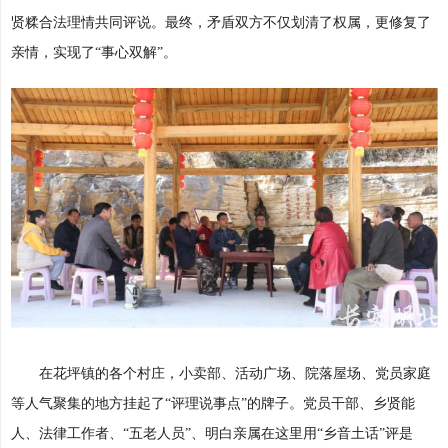
贤糅合法理情共同评说。最终，矛盾双方不仅划清了权属，更修复了
亲情，实现了“事心双解”。
在花坪镇的各个村庄，小卖部、活动广场、院落屋场、党员家庭
等人气聚集的地方挂起了“评理说事点”的牌子。党员干部、乡贤能
人、法律工作者、“五老人员”、明白亲属在这里用“乡音土话”评是