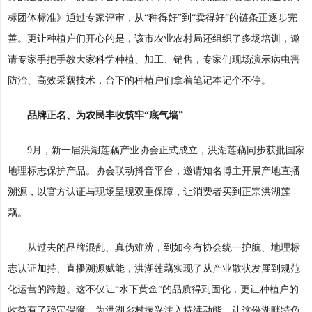
标团体标准》通过专家评审，从“种得好”到“卖得好”的链条正逐步完
善。更让种植户们开心的是，该市农业农村局还组织了多场培训，邀
请专家手把手教大家科学种植、加工、销售，专家们现场演示病虫害
防治、高效采藕技术，台下的种植户们拿着笔记本记个不停。
品牌正名、为农民丰收筑牢“底气墙”
9月，新一届洪湖莲藕产业协会正式成立，洪湖莲藕同步获批国家
地理标志保护产品。协会联动抖音平台，邀请知名博主开展产地直播
溯源，以官方认证与现场呈现双重保障，让消费者买到正宗洪湖莲
藕。
从过去的品牌混乱、真伪难辨，到如今有协会统一护航、地理标
志认证加持、直播溯源赋能，洪湖莲藕实现了从产业散状发展到规范
化运营的跨越。这不仅让“水下黄金”的品质得到固化，更让种植户的
收益有了稳定保障，为洪湖乡村振兴注入持续动能，让这份湖畔特色