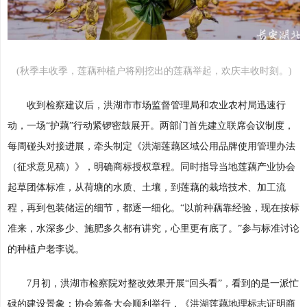
(秋季丰收季，莲藕种植户将刚挖出的莲藕举起，欢庆丰收时刻。)
收到检察建议后，洪湖市市场监督管理局和农业农村局迅速行
动，一场“护藕”行动紧锣密鼓展开。两部门首先建立联席会议制度，
每周碰头对接进展，牵头制定《洪湖莲藕区域公用品牌使用管理办法
（征求意见稿）》，明确商标授权章程。同时指导当地莲藕产业协会
起草团体标准，从荷塘的水质、土壤，到莲藕的栽培技术、加工流
程，再到包装储运的细节，都逐一细化。“以前种藕靠经验，现在按标
准来，水深多少、施肥多久都有讲究，心里更有底了。”参与标准讨论
的种植户老李说。
7月初，洪湖市检察院对整改效果开展“回头看”，看到的是一派忙
碌的建设景象：协会筹备大会顺利举行，《洪湖莲藕地理标志证明商