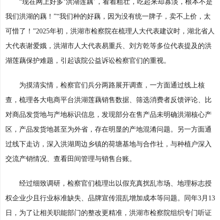
“现在网上好多‘洪湖莲藕’，看着粗壮，吃起来却寡淡，根本不是
我们洪湖的藕！”“我们种的好藕，因为没有统一牌子，卖不上价，太
可惜了！”2025年初，洪湖市检察院在梳理人大代表建议时，湖北省人
大代表谢爱娥，洪湖市人大代表易重兵、刘方乾等多位代表提及的洪
湖莲藕保护难题，引起该院公益诉讼检察官们的重视。
为摸清实情，检察官们兵分两路展开调查，一方面通过线上核
查，梳理各大电商平台洪湖莲藕销售数据、筛选消费者反馈评论、比
对商品发货地与产地标识信息，发现部分在售产品未明确洪湖核心产
区，产品发货地甚至为外省，存在明显的产地混淆问题。另一方面通
过线下走访，深入洪湖周边乡镇的荷塘基地与合作社，与种植户深入
交流产销情况、查看田间管理与销售台账。
经过细致调研，检察官们梳理出以假充真扰乱市场、地理标志授
权企业少且行业标准缺失、品牌宣传混乱增加成本等问题。同年3月13
日，为了让相关职能部门的整改更精准，洪湖市检察院组织专门听证