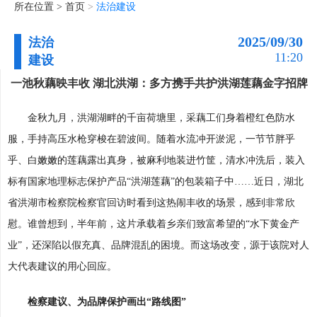
所在位置 >
首页
>
法治建设
2025/09/30
法治
11:20
建设
一池秋藕映丰收 湖北洪湖：多方携手共护洪湖莲藕金字招牌
金秋九月，洪湖湖畔的千亩荷塘里，采藕工们身着橙红色防水
服，手持高压水枪穿梭在碧波间。随着水流冲开淤泥，一节节胖乎
乎、白嫩嫩的莲藕露出真身，被麻利地装进竹筐，清水冲洗后，装入
标有国家地理标志保护产品“洪湖莲藕”的包装箱子中……近日，湖北
省洪湖市检察院检察官回访时看到这热闹丰收的场景，感到非常欣
慰。谁曾想到，半年前，这片承载着乡亲们致富希望的“水下黄金产
业”，还深陷以假充真、品牌混乱的困境。而这场改变，源于该院对人
大代表建议的用心回应。
检察建议、为品牌保护画出“路线图”