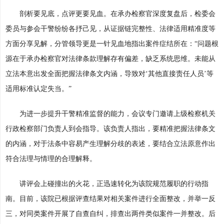
剖析要见底，点评更要见血。在承办检察官深度复盘后，检委会
委员与参会干警纷纷各抒己见，从证据链完整性、法律适用精准度等
方面分享见解，分管领导更是一针见血地指出案件症结所在：“问题根
源在于承办检察官对法律条款理解存有偏差，缺乏系统思维。未能从
立法本意出发全面把握法律条文内涵，导致对‘其他直接责任人员’等
适用标准认定失当。”
为进一步提升干警精准监督的能力，会议专门邀请上级检察机关
行政检察部门负责人到会指导。该负责人指出，要精准把握法律条文
的内涵，对于法条中容易产生理解分歧的表述，要结合立法原意作出
符合法理与情理的合理解释。
讲评会上碰撞出的火花，正迅速转化为该院规范履职的行动指
南。目前，该院已根据评查结果对相关案件进行全面整改，并举一反
三，对同类案件开展了自查自纠，排查出两件类似案件一并整改。后