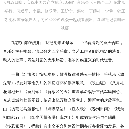
6月29日晚，庆祝中国共产党成立105周年音乐会《人民至上》在北京
举行。习近平、李强、赵乐际、王沪宁、蔡奇、丁薛祥、李希、韩正
等党和国家领导人，同约3000名观众一起观看演出。新华社记者谢环
驰摄
“唱支山歌给党听，我把党来比母亲……”伴着清亮的童声合唱，
音乐会拉开帷幕。演出分为五个乐章，文艺工作者们以精湛的演奏、
动人的歌声，表达对党的无限热爱，唱响民族复兴的时代强音。
一曲《红旗颂》恢弘奏响，雄浑旋律激荡赤子情怀，管弦乐《致
先辈》抒发对革命先烈的深切缅怀和崇高敬意。《映山红》《八月桂
花遍地开》《黄河颂》《解放区的天》重温革命战争年代军民同心、
众志成城的壮阔图景，传递出亿万群众跟党走、迎新生的欢欣喜悦。
由《扬鞭催马运粮忙》《蝴蝶泉边》《洗衣歌》《春到田间》《我为
祖国献石油》《阳光照耀着塔什库尔干》组成的管弦乐与合唱曲目
《多彩家园》，描绘社会主义革命和建设时期各行各业蓬勃发展、各