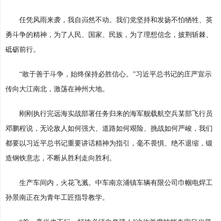
任凭风雨来袭，我自岿然不动。我们党坚持和发扬不怕牺牲、英
勇斗争的精神，为了人民、国家、民族，为了理想信念，披荆斩棘、
砥砺前行。
“敢于善于斗争，始终保持必胜信心。”习近平总书记的庄严宣示
传向大江南北，激荡在神州大地。
刚刚执行完远海实战部署任务归来的海军舰载航空兵某部飞行员
邓鹏程说，无论敌人如何强大、道路如何艰险、挑战如何严峻，我们
都要以习近平总书记重要讲话精神为指引，毫不畏惧、绝不退缩，锻
造钢铁意志，不断从胜利走向胜利。
生产车间内，火花飞溅。中车南京浦镇车辆有限公司巾帼电焊工
孙景南正在为青年工匠指导教学。