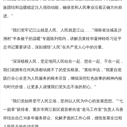
族团结和边疆稳定注入强劲动能，确保党和人民事业沿着正确方向前
进。”
“我们党牢记江山就是人民、人民就是江山……”湖南省汝城县沙
洲村“半条被子的温暖”专题陈列馆内，讲解员黄桂华凝神聆听习近平
总书记重要讲话，深刻感悟“人民”在共产党人心中的分量。
“深深植根人民，坚定地同人民站在一起、想在一起、干在一起，
我们就拥有任何风浪都动摇不了的坚实根基。”黄桂华说，“我要自觉
践行全心全意为人民服务的根本宗旨，继续深挖红色故事的精神内核
与时代价值，让更多人读懂我们党矢志不渝的初心。”
“我们党始终坚守人民立场，坚持以人民为中心的发展思想。”“七
一勋章”获得者、重庆市两江新区观音桥街道“老马工作室”负责人马善
祥结合自己30多年服务群众、化解矛盾的工作心得，感悟发展全过程
人民民主的生动实践。