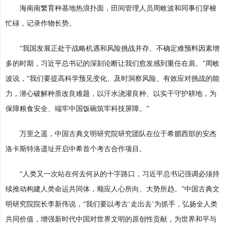
海南南繁育种基地热浪扑面，田间管理人员周畋波和同事们穿梭
忙碌，记录作物长势。
“我国发展正处于战略机遇和风险挑战并存、不确定难预料因素增
多的时期，习近平总书记的深刻论断让我们愈发感到重任在肩。”周畋
波说，“我们要提高科学预见变化、及时洞察风险、有效应对挑战的能
力，潜心破解种质改良难题，以汗水浇灌良种、以实干守护耕地，为
保障粮食安全、端牢中国饭碗筑牢科技屏障。”
万里之遥，中国古典文明研究院研究团队在位于希腊西部的安杰
洛卡斯特洛遗址开启中希首个考古合作项目。
“人类又一次站在何去何从的十字路口，习近平总书记强调必须持
续推动构建人类命运共同体，顺应人心所向、大势所趋。”中国古典文
明研究院院长李新伟说，“我们要以考古‘走出去’为抓手，弘扬全人类
共同价值，增强新时代中国对世界文明的原创性贡献，为世界和平与