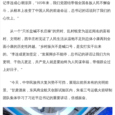
记李连成心潮澎湃，“105年来，我们党团结带领全国各族人民不懈奋
斗，从根本上改变了中国人民的前途命运，总书记的话说到了我们的
心坎上。”
从一个“只长盐碱不长庄稼”的穷村、乱村蜕变为远近闻名的富裕
村、文明村，西辛庄村见证了人民生活从温饱不足到总体小康再到全
面小康的历史性跨越。“乡村振兴不是喊口号，是实打实干出来
的。”李连成更加坚定，“发展脚步不能停，总书记的讲话让我们方向
更明、干劲儿更足，共产党人就是要始终为人民谋幸福，带领群众过
上好日子。”
“今天，中华民族伟大复兴势不可挡，展现出前所未有的光明前
景。”甘肃酒泉，东风商业航天创新试验区内，朱雀三号运载火箭研制
团队集体学习了习近平总书记的重要讲话，倍感振奋。