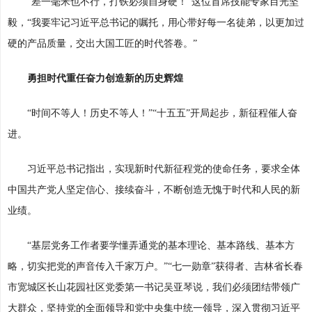
“差一毫米也不行，打铁必须自身硬！”这位首席技能专家目光坚
毅，“我要牢记习近平总书记的嘱托，用心带好每一名徒弟，以更加过
硬的产品质量，交出大国工匠的时代答卷。”
勇担时代重任奋力创造新的历史辉煌
“时间不等人！历史不等人！”“十五五”开局起步，新征程催人奋
进。
习近平总书记指出，实现新时代新征程党的使命任务，要求全体
中国共产党人坚定信心、接续奋斗，不断创造无愧于时代和人民的新
业绩。
“基层党务工作者要学懂弄通党的基本理论、基本路线、基本方
略，切实把党的声音传入千家万户。”“七一勋章”获得者、吉林省长春
市宽城区长山花园社区党委第一书记吴亚琴说，我们必须团结带领广
大群众，坚持党的全面领导和党中央集中统一领导，深入贯彻习近平