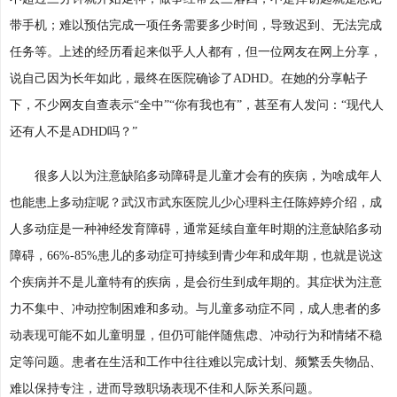
带手机；难以预估完成一项任务需要多少时间，导致迟到、无法完成
任务等。上述的经历看起来似乎人人都有，但一位网友在网上分享，
说自己因为长年如此，最终在医院确诊了ADHD。在她的分享帖子
下，不少网友自查表示“全中”“你有我也有”，甚至有人发问：“现代人
还有人不是ADHD吗？”
很多人以为注意缺陷多动障碍是儿童才会有的疾病，为啥成年人
也能患上多动症呢？武汉市武东医院儿少心理科主任陈婷婷介绍，成
人多动症是一种神经发育障碍，通常延续自童年时期的注意缺陷多动
障碍，66%-85%患儿的多动症可持续到青少年和成年期，也就是说这
个疾病并不是儿童特有的疾病，是会衍生到成年期的。其症状为注意
力不集中、冲动控制困难和多动。与儿童多动症不同，成人患者的多
动表现可能不如儿童明显，但仍可能伴随焦虑、冲动行为和情绪不稳
定等问题。患者在生活和工作中往往难以完成计划、频繁丢失物品、
难以保持专注，进而导致职场表现不佳和人际关系问题。