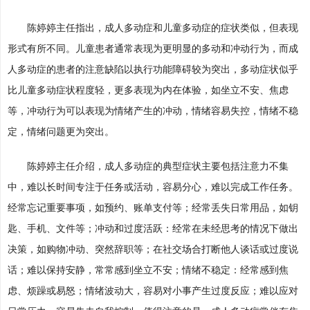
陈婷婷主任指出，成人多动症和儿童多动症的症状类似，但表现
形式有所不同。儿童患者通常表现为更明显的多动和冲动行为，而成
人多动症的患者的注意缺陷以执行功能障碍较为突出，多动症状似乎
比儿童多动症状程度轻，更多表现为内在体验，如坐立不安、焦虑
等，冲动行为可以表现为情绪产生的冲动，情绪容易失控，情绪不稳
定，情绪问题更为突出。
陈婷婷主任介绍，成人多动症的典型症状主要包括注意力不集
中，难以长时间专注于任务或活动，容易分心，难以完成工作任务。
经常忘记重要事项，如预约、账单支付等；经常丢失日常用品，如钥
匙、手机、文件等；冲动和过度活跃：经常在未经思考的情况下做出
决策，如购物冲动、突然辞职等；在社交场合打断他人谈话或过度说
话；难以保持安静，常常感到坐立不安；情绪不稳定：经常感到焦
虑、烦躁或易怒；情绪波动大，容易对小事产生过度反应；难以应对