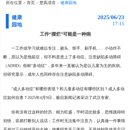
所在位置 >
首页
>
楚凤清音
>
健康园地
2025/06/23
健康
17:15
园地
工作“摆烂”可能是一种病
一工作或学习就难以专注，挠头、抠手、刷手机……小动作不
断，原以为是拖延症，却不料是患上了多动症。注意缺陷多动障碍
（ADHD）俗称“多动症”，多年来一直被认为是以儿童为主的疾病。
但研究显示，成年人也同样存在注意缺陷多动障碍。
“成人多动症”有哪些表现？和儿童多动症有哪些区别？成人多动
症如何自查？2025年4月9日，极目新闻记者采访了武汉专家。
你有没有过这样的经历：精力旺盛，平时话比较多，思维跳得特
别快，容易打断别人说话；工作时无法集中注意力，认真做一件事情
不超过三分钟就开始走神；做事经常丢三落四，不是掉钥匙就是忘记