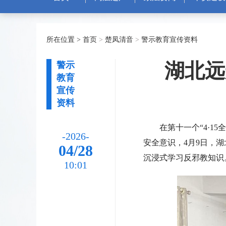
所在位置 >
首页
>
楚凤清音
>
警示教育宣传资料
湖北远
警示
教育
宣传
资料
在第十一个“4·
-2026-
安全意识，4月9日，
04/28
沉浸式学习反邪教知识
10:01