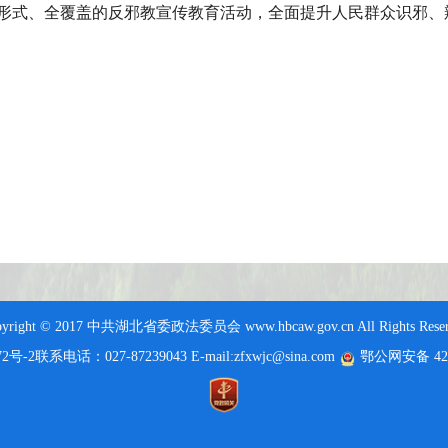
形式、全覆盖的反邪教宣传教育活动，全面提升人民群众识邪、
pyright © 2017 中共湖北省委政法委员会 www.hbcaw.gov.cn All Rights Reser
72号-2
联系电话：027-87239043 E-mail:zfxwjc@sina.com
鄂公网安备 420