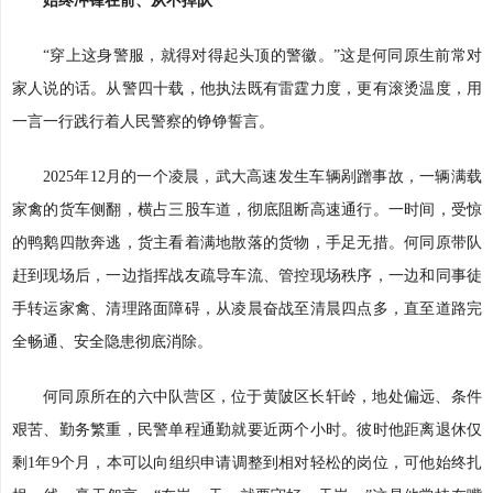
始终冲锋在前、从不掉队
“穿上这身警服，就得对得起头顶的警徽。”这是何同原生前常对
家人说的话。从警四十载，他执法既有雷霆力度，更有滚烫温度，用
一言一行践行着人民警察的铮铮誓言。
2025年12月的一个凌晨，武大高速发生车辆剐蹭事故，一辆满载
家禽的货车侧翻，横占三股车道，彻底阻断高速通行。一时间，受惊
的鸭鹅四散奔逃，货主看着满地散落的货物，手足无措。何同原带队
赶到现场后，一边指挥战友疏导车流、管控现场秩序，一边和同事徒
手转运家禽、清理路面障碍，从凌晨奋战至清晨四点多，直至道路完
全畅通、安全隐患彻底消除。
何同原所在的六中队营区，位于黄陂区长轩岭，地处偏远、条件
艰苦、勤务繁重，民警单程通勤就要近两个小时。彼时他距离退休仅
剩1年9个月，本可以向组织申请调整到相对轻松的岗位，可他始终扎