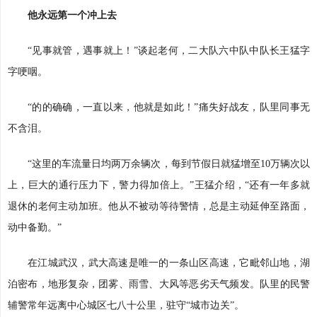
他永远第一个冲上去
“见事就管，遇事就上！”谈起老何，二大队六中队中队长王猛字
字哽咽。
“的的确确，一直以来，他就是如此！”痛失好战友，队里同事无
不含泪。
“这里的车流量日均两万余辆次，每到节假日就猛增至10万辆次以
上，巨大的通行压力下，警力得加倍上。”王猛介绍，“还有一年多就
退休的老何主动加班。他从不被动等待警情，总是主动延伸至路面，
动中备勤。”
在江城武汉，武大高速是唯一的一条山区高速，它毗邻山地，湖
泊密布，地形复杂，团雾、雨雪、大风等恶劣天气频发。队里的民警
辅警常年远离中心城区七八十公里，驻守“城市边关”。