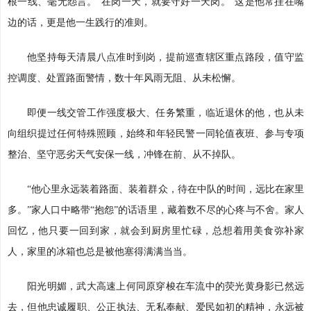
根一线、毫无怨言。“在岗一天，就要守好一天岗。”这是他常挂在嘴
边的话，更是他一生践行的准则。
他坚持每天清晨八点准时到岗，提前巡查辖区重点路段，值守监
控调度、处置路面警情，数十年风雨无阻、从未松懈。
即便一线交管工作强度极大、任务繁重，临近退休的他，也从未
向组织提过任何特殊照顾，始终和年轻民警一同轮值夜班、参与专项
整治、坚守恶劣天气安保一线，冲锋在前、从不掉队。
“他心里永远装着路面、装着群众，待在中队的时间，远比在家里
多。”家人口中略带“抱怨”的话语里，藏着数不尽的心疼与不舍。家人
回忆，他只要一回到家，就会到厨房里忙碌，总想着用美食弥补家
人，家里的冰箱也总是被他塞得满满当当。
阳光明媚，武大高速上何同原穿梭在车流中的荧光黄身影已然远
去，但他忠诚履职、公正执法、无私奉献、爱民如初的精神，永远被