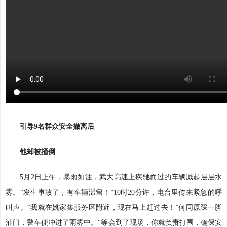
引导9名群众安全撤离后
他却被撞倒
5月2日上午，暴雨如注，武大高速上疾驰而过的车辆溅起层层水
雾。“发生事故了，有车辆滞留！”10时20分许，电台里传来紧急的呼
叫声。“我就在姚家集服务区附近，现在马上赶过去！”何同原踩一脚
油门，警车便冲进了雨雾中。“等会到了现场，你就负责打围，确保安