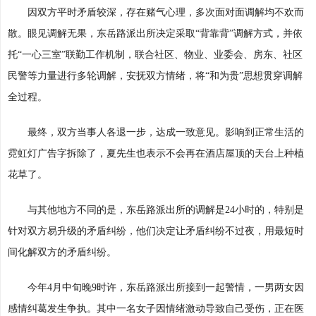
因双方平时矛盾较深，存在赌气心理，多次面对面调解均不欢而
散。眼见调解无果，东岳路派出所决定采取“背靠背”调解方式，并依
托“一心三室”联勤工作机制，联合社区、物业、业委会、房东、社区
民警等力量进行多轮调解，安抚双方情绪，将“和为贵”思想贯穿调解
全过程。
最终，双方当事人各退一步，达成一致意见。影响到正常生活的
霓虹灯广告字拆除了，夏先生也表示不会再在酒店屋顶的天台上种植
花草了。
与其他地方不同的是，东岳路派出所的调解是24小时的，特别是
针对双方易升级的矛盾纠纷，他们决定让矛盾纠纷不过夜，用最短时
间化解双方的矛盾纠纷。
今年4月中旬晚9时许，东岳路派出所接到一起警情，一男两女因
感情纠葛发生争执。其中一名女子因情绪激动导致自己受伤，正在医