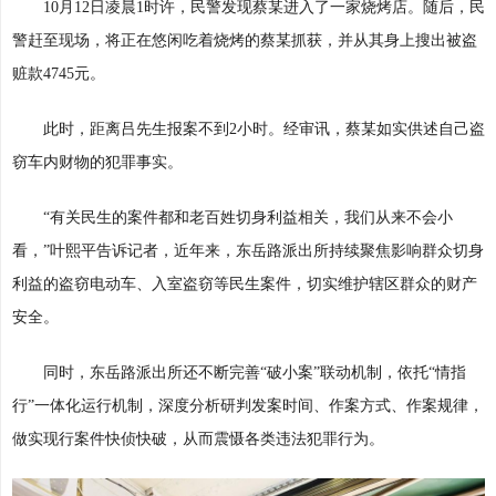
10月12日凌晨1时许，民警发现蔡某进入了一家烧烤店。随后，民
警赶至现场，将正在悠闲吃着烧烤的蔡某抓获，并从其身上搜出被盗
赃款4745元。
此时，距离吕先生报案不到2小时。经审讯，蔡某如实供述自己盗
窃车内财物的犯罪事实。
“有关民生的案件都和老百姓切身利益相关，我们从来不会小
看，”叶熙平告诉记者，近年来，东岳路派出所持续聚焦影响群众切身
利益的盗窃电动车、入室盗窃等民生案件，切实维护辖区群众的财产
安全。
同时，东岳路派出所还不断完善“破小案”联动机制，依托“情指
行”一体化运行机制，深度分析研判发案时间、作案方式、作案规律，
做实现行案件快侦快破，从而震慑各类违法犯罪行为。