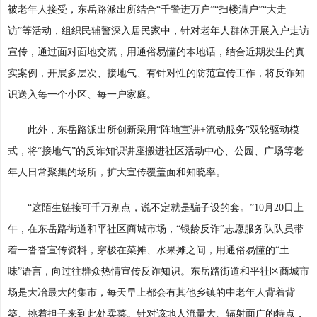
被老年人接受，东岳路派出所结合“千警进万户”“扫楼清户”“大走
访”等活动，组织民辅警深入居民家中，针对老年人群体开展入户走访
宣传，通过面对面地交流，用通俗易懂的本地话，结合近期发生的真
实案例，开展多层次、接地气、有针对性的防范宣传工作，将反诈知
识送入每一个小区、每一户家庭。
此外，东岳路派出所创新采用“阵地宣讲+流动服务”双轮驱动模
式，将“接地气”的反诈知识讲座搬进社区活动中心、公园、广场等老
年人日常聚集的场所，扩大宣传覆盖面和知晓率。
“这陌生链接可千万别点，说不定就是骗子设的套。”10月20日上
午，在东岳路街道和平社区商城市场，“银龄反诈”志愿服务队队员带
着一沓沓宣传资料，穿梭在菜摊、水果摊之间，用通俗易懂的“土
味”语言，向过往群众热情宣传反诈知识。东岳路街道和平社区商城市
场是大冶最大的集市，每天早上都会有其他乡镇的中老年人背着背
篓、挑着担子来到此处卖菜。针对该地人流量大、辐射面广的特点，