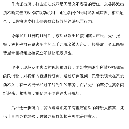
作为派出所，打击违法犯罪是民警义不容辞的责任。东岳路派出
所不断完善“破小案”联动机制，通过各岗位民辅警各司其职、相互配
合，以最快速度打击侵害群众权益的违法犯罪行为。
今年10月11日晚11时许，东岳路派出所接到辖区市民吕先生报
警，称其停放在路边车内的五千元现金被人盗走。接警后，值班民警
曹威带领视频监控员立即赶赴现场调查。
很快，现场及周边监控视频被调取，随即交由派出所情报指挥室
的民辅警，对视频内容进行研判。通过研判视频，民警发现就在案发
前不久，有一名男子经过了吕先生的车旁，而吕先生的车灯也莫名闪
烁起来。紧接着，嫌疑男子便迅速离开现场。
后经进一步研判，警方迅速锁定了有盗窃前科的嫌疑人蔡某。凭
借丰富的办案经验，民警判断蔡某极有可能是作案人。