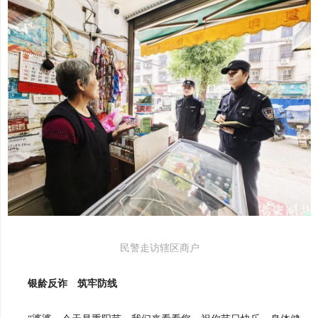
民警走访辖区商户
银龄反诈 筑牢防线