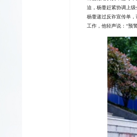
迫，杨蓥赶紧协调上级
杨蓥递过反诈宣传单，
工作，他轻声说：“预