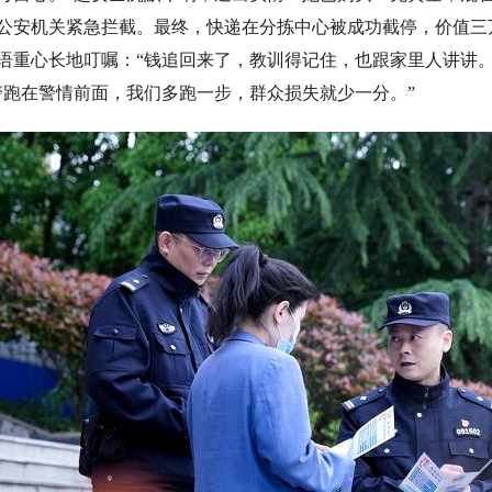
公安机关紧急拦截。最终，快递在分拣中心被成功截停，价值三
语重心长地叮嘱：“钱追回来了，教训得记住，也跟家里人讲讲
警跑在警情前面，我们多跑一步，群众损失就少一分。”