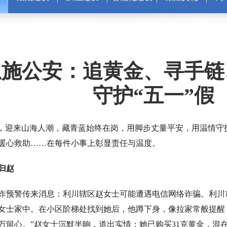
恩施公安：追黄金、寻手链
守护“五一”假
迎来山海人潮，藏青蓝始终在岗，用脚步丈量平安，用温情守
暖心救助……在每件小事上彰显责任与温度。
归赵
诈预警传来消息：利川辖区赵女士可能遭遇电信网络诈骗。利川
女士家中。在小区阶梯处找到她后，他蹲下身，像拉家常般提醒
万留心。”赵女士沉默半晌，道出实情：她已购买31克黄金，混