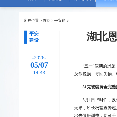
所在位置 >
首页
>
平安建设
湖北
平安
建设
-2026-
05/07
“五一”假期的恩施，
14:43
反诈挽损、寻回失物、
31克被骗黄金完璧
5月1日15时许，反
无果，所长杨蓥直奔赵
出去做培训费，您可千