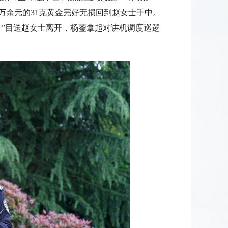
万余元的31克黄金完好无损回到赵女士手中。
。”目送赵女士离开，杨蓥拿起对讲机调度巡逻