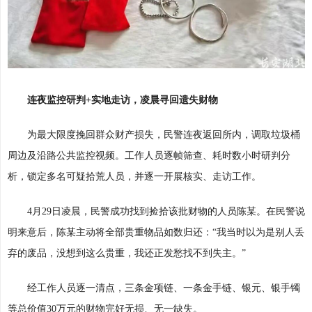
连夜监控研判+实地走访，凌晨寻回遗失财物
为最大限度挽回群众财产损失，民警连夜返回所内，调取垃圾桶
周边及沿路公共监控视频。工作人员逐帧筛查、耗时数小时研判分
析，锁定多名可疑拾荒人员，并逐一开展核实、走访工作。
4月29日凌晨，民警成功找到捡拾该批财物的人员陈某。在民警说
明来意后，陈某主动将全部贵重物品如数归还：“我当时以为是别人丢
弃的废品，没想到这么贵重，我还正发愁找不到失主。”
经工作人员逐一清点，三条金项链、一条金手链、银元、银手镯
等总价值30万元的财物完好无损、无一缺失。