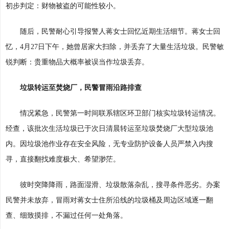
初步判定：财物被盗的可能性较小。
随后，民警耐心引导报警人蒋女士回忆近期生活细节。蒋女士回
忆，4月27日下午，她曾居家大扫除，并丢弃了大量生活垃圾。民警敏
锐判断：贵重物品大概率被误当作垃圾丢弃。
垃圾转运至焚烧厂，民警冒雨沿路排查
情况紧急，民警第一时间联系辖区环卫部门核实垃圾转运情况。
经查，该批次生活垃圾已于次日清晨转运至垃圾焚烧厂大型垃圾池
内。因垃圾池作业存在安全风险，无专业防护设备人员严禁入内搜
寻，直接翻找难度极大、希望渺茫。
彼时突降降雨，路面湿滑、垃圾散落杂乱，搜寻条件恶劣。办案
民警并未放弃，冒雨对蒋女士住所沿线的垃圾桶及周边区域逐一翻
查、细致摸排，不漏过任何一处角落。