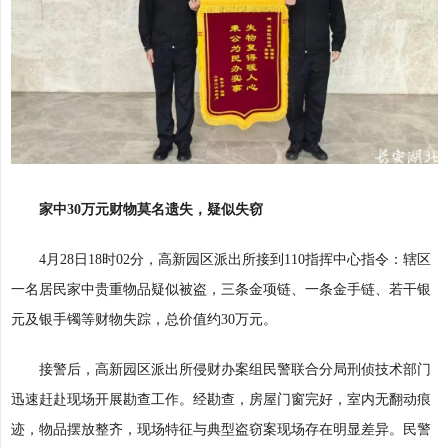
家中30万元财物莫名遗失，疑似失窃
4月28日18时02分，高新园区派出所接到110指挥中心指令：辖区
一名居民家中贵重物品疑似被盗，三条金项链、一条金手链、若干银
元及银手镯等财物失踪，总价值约30万元。
接警后，高新园区派出所侵财办案组民警联合分局刑侦技术部门
迅速赶赴现场开展勘查工作。经勘查，房屋门窗完好，室内无翻动痕
迹，物品摆放整齐，现场特征与典型盗窃案现场存在明显差异。民警