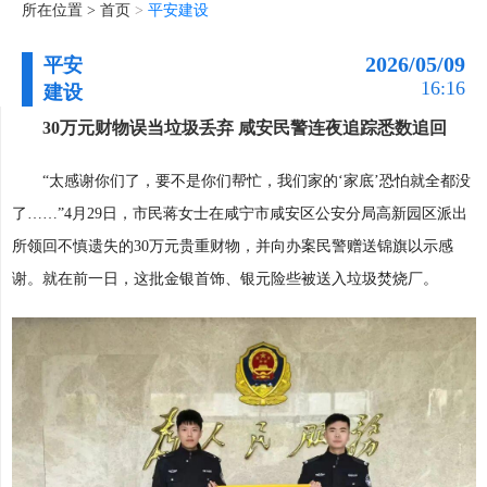
所在位置 >
首页
>
平安建设
2026/05/09
平安
16:16
建设
30万元财物误当垃圾丢弃 咸安民警连夜追踪悉数追回
“太感谢你们了，要不是你们帮忙，我们家的‘家底’恐怕就全都没
了……”4月29日，市民蒋女士在咸宁市咸安区公安分局高新园区派出
所领回不慎遗失的30万元贵重财物，并向办案民警赠送锦旗以示感
谢。就在前一日，这批金银首饰、银元险些被送入垃圾焚烧厂。