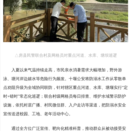
△房县民警联合村及网格员对重点河道、水库、塘坝巡逻
入夏以来气温持续走高，市民亲水消暑需求大幅增加，野外游
泳、塘河岸边嬉水等危险行为频发。十堰公安将防溺水工作从零散单
点劝阻升级为全域协同联防，针对辖区重点河道、水库、塘堰实行“定
时+错时”常态化巡逻；联合村级网格员每日排查、维护水域警示防护
设施，依托村居广播、村民微信群、入户走访等渠道，把防溺水安全
宣传送进校园、工地、老年活动中心。
通过全方位广泛宣传、靶向化精准科普，推动群众从被动接受安