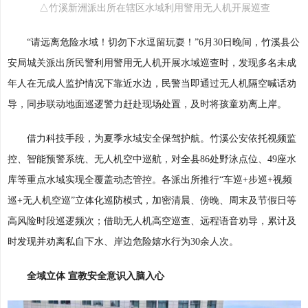
△竹溪新洲派出所在辖区水域利用警用无人机开展巡查
“请远离危险水域！切勿下水逗留玩耍！”6月30日晚间，竹溪县公
安局城关派出所民警利用警用无人机开展水域巡查时，发现多名未成
年人在无成人监护情况下靠近水边，民警当即通过无人机隔空喊话劝
导，同步联动地面巡逻警力赶赴现场处置，及时将孩童劝离上岸。
借力科技手段，为夏季水域安全保驾护航。竹溪公安依托视频监
控、智能预警系统、无人机空中巡航，对全县86处野泳点位、49座水
库等重点水域实现全覆盖动态管控。各派出所推行“车巡+步巡+视频
巡+无人机空巡”立体化巡防模式，加密清晨、傍晚、周末及节假日等
高风险时段巡逻频次；借助无人机高空巡查、远程语音劝导，累计及
时发现并劝离私自下水、岸边危险嬉水行为30余人次。
全域立体 宣教安全意识入脑入心