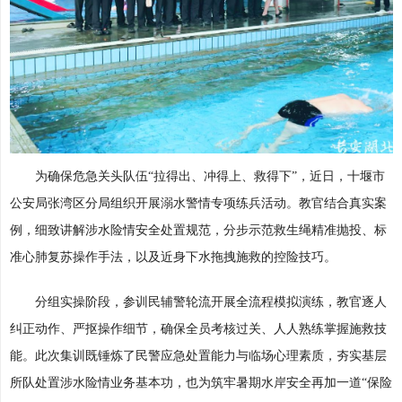
为确保危急关头队伍“拉得出、冲得上、救得下”，近日，十堰市
公安局张湾区分局组织开展溺水警情专项练兵活动。教官结合真实案
例，细致讲解涉水险情安全处置规范，分步示范救生绳精准抛投、标
准心肺复苏操作手法，以及近身下水拖拽施救的控险技巧。
分组实操阶段，参训民辅警轮流开展全流程模拟演练，教官逐人
纠正动作、严抠操作细节，确保全员考核过关、人人熟练掌握施救技
能。此次集训既锤炼了民警应急处置能力与临场心理素质，夯实基层
所队处置涉水险情业务基本功，也为筑牢暑期水岸安全再加一道“保险