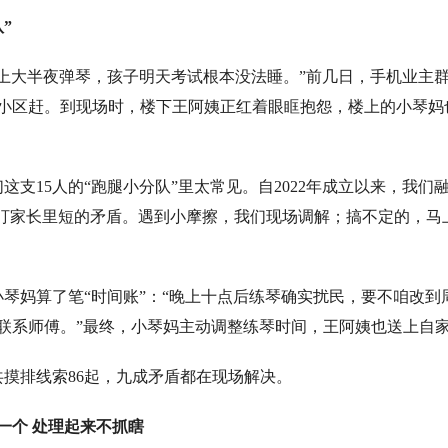
”
大半夜弹琴，孩子明天考试根本没法睡。”前几日，手机业主群
小区赶。到现场时，楼下王阿姨正红着眼眶抱怨，楼上的小琴妈
支15人的“跑腿小分队”里太常见。自2022年成立以来，我们
专盯家长里短的矛盾。遇到小摩擦，我们现场调解；搞不定的，马
妈算了笔“时间账”：“晚上十点后练琴确实扰民，要不咱改到周
联系师傅。”最终，小琴妈主动调整练琴时间，王阿姨也送上自
排线索86起，九成矛盾都在现场解决。
一个 处理起来不抓瞎