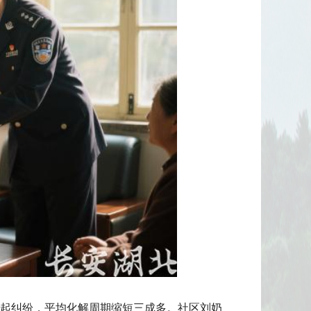
百起纠纷，平均化解周期缩短三成多。社区刘奶