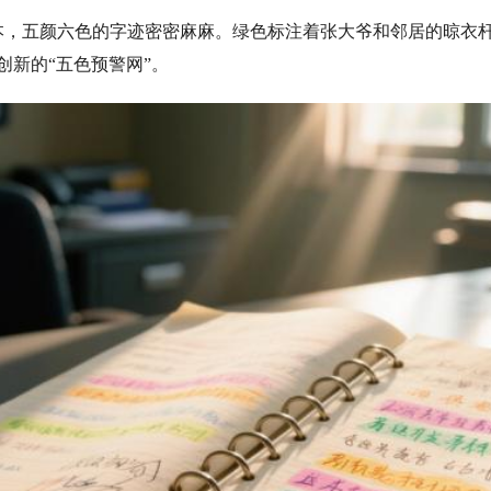
，五颜六色的字迹密密麻麻。绿色标注着张大爷和邻居的晾衣杆
创新的“五色预警网”。