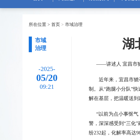
所在位置 >
首页
>
市域治理
湖
市域
治理
——讲述人 宜昌市
-2025-
05/20
近年来，宜昌市猇
09:21
制。从“跑腿小分队”快
解在基层，把温暖送到
“以前为点小事怄气，
警，深深感受到“三化
纷232起，化解率高达9