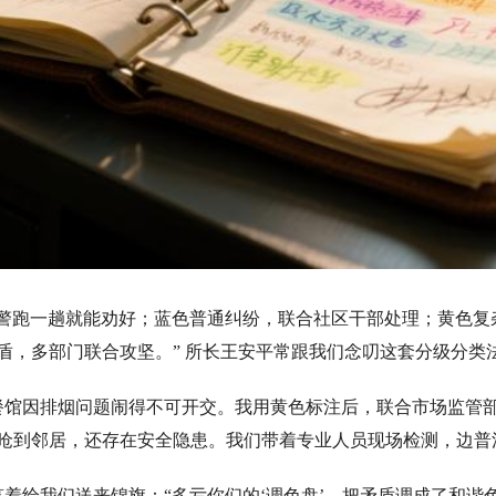
跑一趟就能劝好；蓝色普通纠纷，联合社区干部处理；黄色复
盾，多部门联合攻坚。” 所长王安平常跟我们念叨这套分级分类
馆因排烟问题闹得不可开交。我用黄色标注后，联合市场监管部
呛到邻居，还存在安全隐患。我们带着专业人员现场检测，边普
给我们送来锦旗：“多亏你们的‘调色盘’，把矛盾调成了和谐色