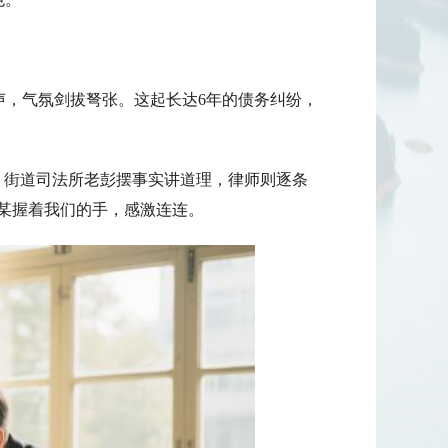
声，气氛剑拔弩张。这起长达6年的债务纠纷，
街道司法所老彭摆事实讲道理，律师则逐条
刘某握着我们的手，感激连连。