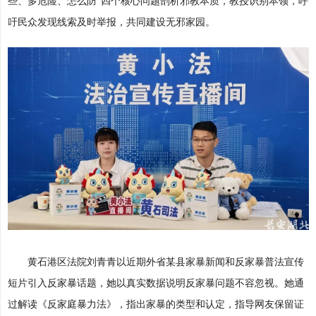
些、多危险、怎么防”四个核心问题剖析邪教本质，教授识别本领，呼
吁民众发现线索及时举报，共同建设无邪家园。
黄石港区法院刘青青以近期外省某县家暴新闻和反家暴普法宣传
短片引入反家暴话题，她以真实数据说明反家暴问题不容忽视。她通
过解读《反家庭暴力法》，指出家暴的类型和认定，指导网友保留证