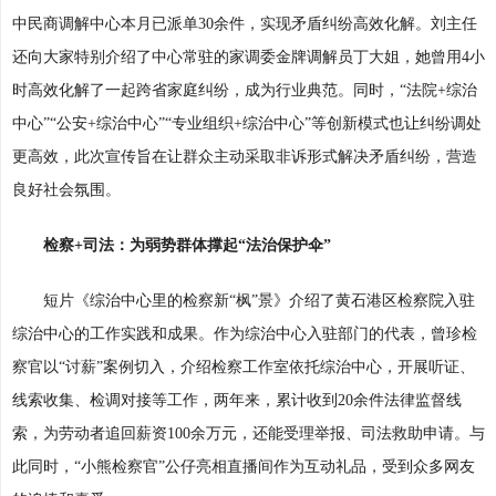
中民商调解中心本月已派单30余件，实现矛盾纠纷高效化解。刘主任
还向大家特别介绍了中心常驻的家调委金牌调解员丁大姐，她曾用4小
时高效化解了一起跨省家庭纠纷，成为行业典范。同时，“法院+综治
中心”“公安+综治中心”“专业组织+综治中心”等创新模式也让纠纷调处
更高效，此次宣传旨在让群众主动采取非诉形式解决矛盾纠纷，营造
良好社会氛围。
检察+司法：为弱势群体撑起“法治保护伞”
短片《综治中心里的检察新“枫”景》介绍了黄石港区检察院入驻
综治中心的工作实践和成果。作为综治中心入驻部门的代表，曾珍检
察官以“讨薪”案例切入，介绍检察工作室依托综治中心，开展听证、
线索收集、检调对接等工作，两年来，累计收到20余件法律监督线
索，为劳动者追回薪资100余万元，还能受理举报、司法救助申请。与
此同时，“小熊检察官”公仔亮相直播间作为互动礼品，受到众多网友