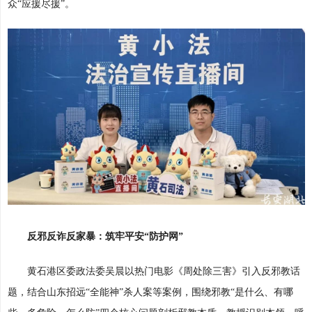
众“应援尽援”。
反邪反诈反家暴：筑牢平安“防护网”
黄石港区委政法委吴晨以热门电影《周处除三害》引入反邪教话
题，结合山东招远“全能神”杀人案等案例，围绕邪教“是什么、有哪