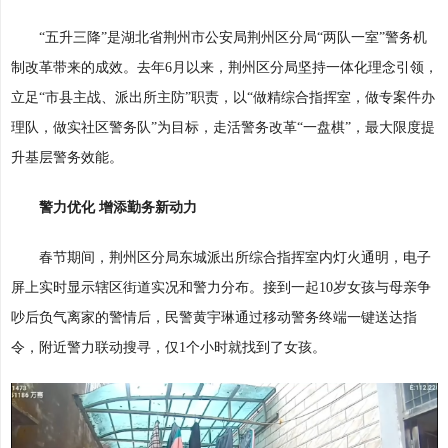
“五升三降”是湖北省荆州市公安局荆州区分局“两队一室”警务机
制改革带来的成效。去年6月以来，荆州区分局坚持一体化理念引领，
立足“市县主战、派出所主防”职责，以“做精综合指挥室，做专案件办
理队，做实社区警务队”为目标，走活警务改革“一盘棋”，最大限度提
升基层警务效能。
警力优化 增添勤务新动力
春节期间，荆州区分局东城派出所综合指挥室内灯火通明，电子
屏上实时显示辖区街道实况和警力分布。接到一起10岁女孩与母亲争
吵后负气离家的警情后，民警黄宇琳通过移动警务终端一键送达指
令，附近警力联动搜寻，仅1个小时就找到了女孩。