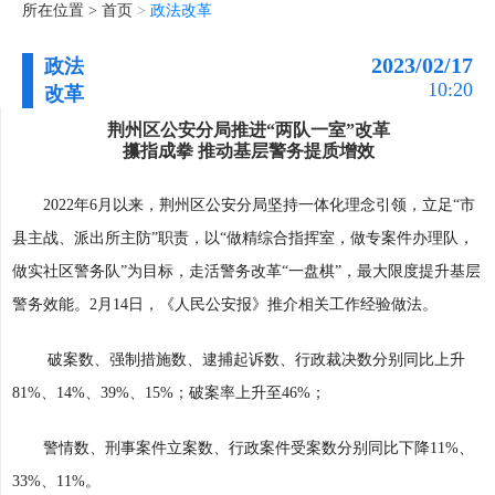
所在位置 >
首页
>
政法改革
2023/02/17
政法
10:20
改革
荆州区公安分局推进“两队一室”改革
攥指成拳 推动基层警务提质增效
2022年6月以来，荆州区公安分局坚持一体化理念引领，立足“市
县主战、派出所主防”职责，以“做精综合指挥室，做专案件办理队，
做实社区警务队”为目标，走活警务改革“一盘棋”，最大限度提升基层
警务效能。2月14日，《人民公安报》推介相关工作经验做法。
破案数、强制措施数、逮捕起诉数、行政裁决数分别同比上升
81%、14%、39%、15%；破案率上升至46%；
警情数、刑事案件立案数、行政案件受案数分别同比下降11%、
33%、11%。