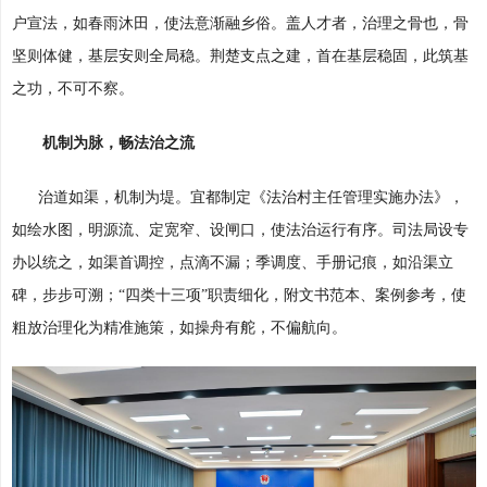
户宣法，如春雨沐田，使法意渐融乡俗。盖人才者，治理之骨也，骨
坚则体健，基层安则全局稳。荆楚支点之建，首在基层稳固，此筑基
之功，不可不察。
机制为脉，畅法治之流
治道如渠，机制为堤。宜都制定《法治村主任管理实施办法》，
如绘水图，明源流、定宽窄、设闸口，使法治运行有序。司法局设专
办以统之，如渠首调控，点滴不漏；季调度、手册记痕，如沿渠立
碑，步步可溯；“四类十三项”职责细化，附文书范本、案例参考，使
粗放治理化为精准施策，如操舟有舵，不偏航向。