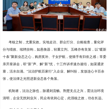
考核之制，尤重实效。实地走访、群众打分、台账核查，量化评
分与绩效、续聘挂钩，如悬衡器，轻重立判。五峰亦有良策，以“暖新
十条”聚新业态之心，购房奖补、子女护航，使骑手有归依之感；常委
亲开座谈会，听“新”声、解“新”忧，十三件诉求速办速结，如渠通淤
塞，活水自涌。“法治护航百家行”入企业、解纠纷，发放连心卡百余
张，使法律之光照进新业态各个角落。
机制者，法治之脉也，脉通则流畅。荆楚支点之兴，需法治环境
清明，企业无扰则业兴，民众有依则心定，此强核之效，功在长远。