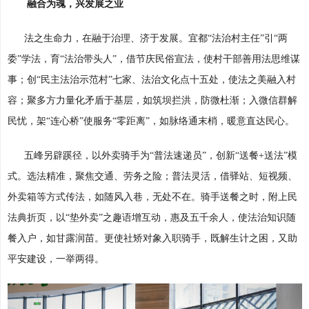
融合为魂，兴发展之业
法之生命力，在融于治理、济于发展。宜都“法治村主任”引“两
委”学法，育“法治带头人”，借节庆民俗宣法，使村干部善用法思维谋
事；创“民主法治示范村”七家、法治文化点十五处，使法之美融入村
容；聚多方力量化矛盾于基层，如筑坝拦洪，防微杜渐；入微信群解
民忧，架“连心桥”使服务“零距离”，如脉络通末梢，暖意直达民心。
五峰另辟蹊径，以外卖骑手为“普法速递员”，创新“送餐+送法”模
式。选法精准，聚焦交通、劳务之险；普法灵活，借驿站、短视频、
外卖箱等方式传法，如随风入巷，无处不在。骑手送餐之时，附上民
法典折页，以“垫外卖”之趣语增互动，惠及五千余人，使法治知识随
餐入户，如甘露润苗。更使社矫对象入职骑手，既解生计之困，又助
平安建设，一举两得。