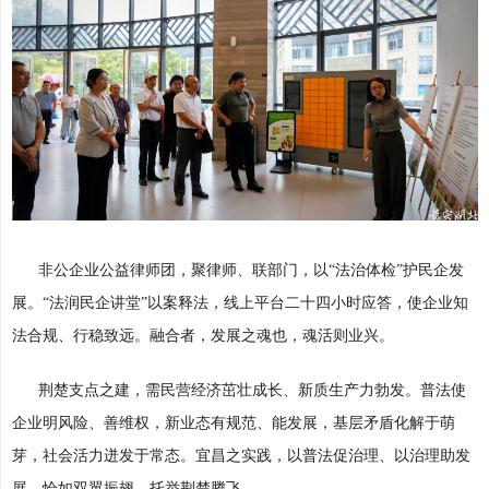
非公企业公益律师团，聚律师、联部门，以“法治体检”护民企发
展。“法润民企讲堂”以案释法，线上平台二十四小时应答，使企业知
法合规、行稳致远。融合者，发展之魂也，魂活则业兴。
荆楚支点之建，需民营经济茁壮成长、新质生产力勃发。普法使
企业明风险、善维权，新业态有规范、能发展，基层矛盾化解于萌
芽，社会活力迸发于常态。宜昌之实践，以普法促治理、以治理助发
展，恰如双翼振翅，托举荆楚腾飞。