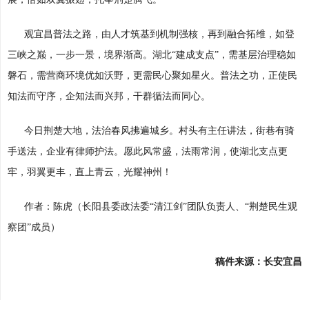
观宜昌普法之路，由人才筑基到机制强核，再到融合拓维，如登
三峡之巅，一步一景，境界渐高。湖北“建成支点”，需基层治理稳如
磐石，需营商环境优如沃野，更需民心聚如星火。普法之功，正使民
知法而守序，企知法而兴邦，干群循法而同心。
今日荆楚大地，法治春风拂遍城乡。村头有主任讲法，街巷有骑
手送法，企业有律师护法。愿此风常盛，法雨常润，使湖北支点更
牢，羽翼更丰，直上青云，光耀神州！
作者：陈虎（长阳县委政法委“清江剑”团队负责人、“荆楚民生观
察团”成员）
稿件来源：长安宜昌