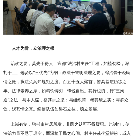
人才为骨，立治理之根
治政之要，莫先于得人。宜都“法治村主任”工程，如植劲松，深
扎于土。选贤以“三优先”为纲：政法干警明法理之要，综治骨干晓民
情之微，执法尖兵知规矩之度。百五十五人聚首，皆具基层历练之
丰、法律素养之厚，如精铁铸刃，锋锐自出。其择也慎，行“三沟
通”之法：与本人谋，察其志之坚；与组织商，考其绩之实；与群众
议，观其情之真。终使队伍如磐石立柱，稳立基层。
上岗有制，聘书由村居所发，非民之认可不得履职。此制也，使
法治力量不悬于虚空，而深植于民之心间。村主任或坐堂解纷，或入