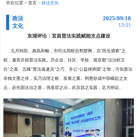
所在位置 >
首页
>
政法文化
2025/09/18
政法
13:51
文化
东湖评论：宜昌普法实践赋能支点建设
九月秋阳，惠风和畅，市司法局联合荆楚网，启“民生观察”之
程，邀吾共探普法实践。历企业、社区、学校，观宜都“法治村主
任”之基、五峰“普法速递员”之巧、非公“公益律师团”之智，方知普法
非独文墨之传，实乃治理之枢、发展之翼。荆楚欲成中部崛起之支
点，必先固法治之基，强基层之治，此宜昌之实践，足为明证。