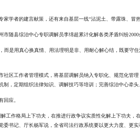
专家学者的建言献策，还有来自基层一线“沾泥土、带露珠、冒热
随州市随县综治中心专职调解员李绵超累计化解各类矛盾纠纷200
泥’，而是用真心换真情、用法理明是非、用耐心解心结，既要守
市社区工作者管理模式，将基层调解员纳入专职化、规范化管理
机制，定期组织法律知识、调解技巧等培训；完善综治中心牵头
有回应。
调解工作格局上下功夫，在推进行政争议实质性化解上下功夫，
党委书记、厅长杨军说，全省司法行政系统要以更大力度、更实