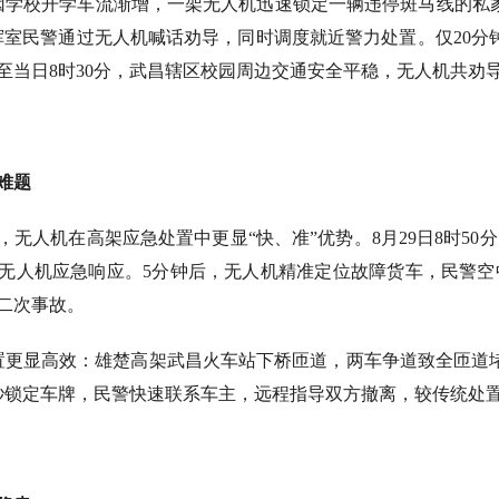
路因学校开学车流渐增，一架无人机迅速锁定一辆违停斑马线的私
挥室民警通过无人机喊话劝导，同时调度就近警力处置。仅20分
至当日8时30分，武昌辖区校园周边交通安全平稳，无人机共劝导
难题
，无人机在高架应急处置中更显“快、准”优势。8月29日8时5
无人机应急响应。5分钟后，无人机精准定位故障货车，民警空
二次事故。
处置更显高效：雄楚高架武昌火车站下桥匝道，两车争道致全匝道
0秒锁定车牌，民警快速联系车主，远程指导双方撤离，较传统处置