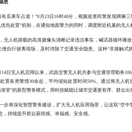
隐患
口有瓜果车占道！”8月23日16时40分，视频巡查民警发现两
机优先处置”机制，在通知地面警力的同时，调度附近机巢的无人
，无人机搭载的高清摄像头清晰记录违法事实，喊话器循环播放
主便自行驶离现场，及时消除了交通安全隐患。这种“非接触式
月14日无人机启用以来，武昌交警无人机共参与交通管理勤务10
动处置各类警情30余起，平均缩短处置时间50%。通过将无人
精准管”的新型警务模式，用科技赋能让城市交通更有序、群众出
一步将深化智慧警务建设，扩大无人机应用场景，让这双“空中警
理念，持续提升群众获得感、幸福感、安全感。