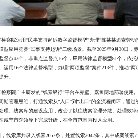
市检察院运用“民事支持起诉数字监督模型”办理“陈某某追索劳动
型应用竞赛“民事支持起诉”二级场景。截至2025年9月30日，
监督点43个，非重点监督点16个，应用法律监督模型81个，依
运用16个法律监督模型，办理“两项监督”案件213件，推动“
提升。
市检察院自主研发的“线索银行”平台在赤壁、嘉鱼两地部署使用。
周期管理思维，打通线索从“入口”到“出口”的全流程闭环，通
处理。线索库的建设应用，改变了以往线索管理分散、处理效率
在咸宁市院领导下完成升级，在全市范围内投入应用。
日，线索库共录入线索2057条，处置线索2042条，其中成案线索7