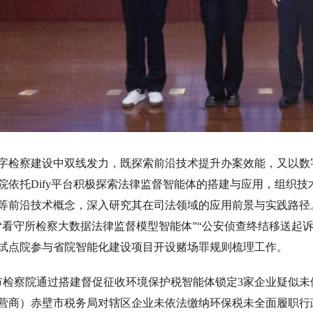
检察建设中双线发力，既探索前沿技术提升办案效能，又以数
院依托Dify平台积极探索法律监督智能体的搭建与应用，组织技
等前沿技术概念，深入研究其在司法领域的应用前景与实践路径
中“看守所检察大数据法律监督模型智能体”“公安侦查终结移送起
试点院参与省院智能化建设项目开设赌场罪规则梳理工作。
市检察院通过搭建督促征收环境保护税智能体锁定3家企业疑似
涉营商）赤壁市税务局对辖区企业未依法缴纳环保税未全面履职行