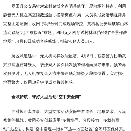
罗田县公安局针对农村赌博窝点哨兵值守、易散场的特点，利用
静音无人机在高空隐蔽巡航，摸清窝点布局、人员构成及活动规律并
完整固定证据，收网行动5分钟完成现场管控。黄梅县公安局破解山林
流动赌场“地面难接近”难题，利用无人机穿透树林遮挡绘制“全景作战
地图”，4月10日成功查获赌场，抓获涉赌人员14人。
跨区域追逃中，无人机同样效能显著。4月8日，蕲春警方协助武
穴抓捕盗窃嫌疑人，该嫌疑人多次触发预警但地面搜寻未果。预警再
次触发时，无人机在复杂人流中快速锁定嫌疑人藏匿位置，实时指引
地面警力，仅用10分钟便成功将其抓获。
全域护航，守好大型活动“空中安全阀”
面对长距离赛事、大型文旅活动安保中赛道长、地形复杂、人流
密集等挑战，黄冈公安创新应用“多机协同、分段接力、多载荷联
动”技战法，构建“空中发现—指令下达—地面处置”全闭环安保体系。