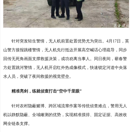
针对突发轻生警情，无人机前置处置优势尤为突出。4月17日，英
山警方接报跳楼警情，无人机先行抵达开展高空喊话心理疏导，同步
回传无死角画面支撑救援决策，成功劝离当事人。同日夜间，蕲春警
方处置跳河警情，无人机开启红外热成像模式，快速锁定河道中央落
水人员，突破了夜间救援的视觉壁垒。
精准亮剑，练就侦查打击“空中千里眼”
针对农村隐蔽赌博、跨区域流窜作案等传统侦查难点，警用无人
机以静默隐蔽、全域瞰测的优势，实现精准摸排、固定证据、高效收
网全链条支撑。