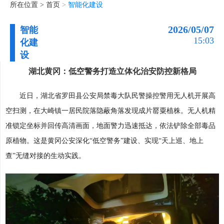
所在位置 >
首页
>
智能化建设
2026/05/07
智能
15:03
化建
设
湖北黄冈：低空警务打造立体化治安防控新格局
近日，湖北省罗田县公安局禁毒大队民警操控警用无人机开展高
空扫测，在大崎镇一居民院落隐蔽角落发现成片罂粟植株。无人机精
准锁定坐标并回传高清画面，地面警力迅速抵达，依法铲除全部毒品
原植物。这是黄冈公安深化“低空警务”建设、实现“天上巡、地上
查”无缝对接的生动实践。