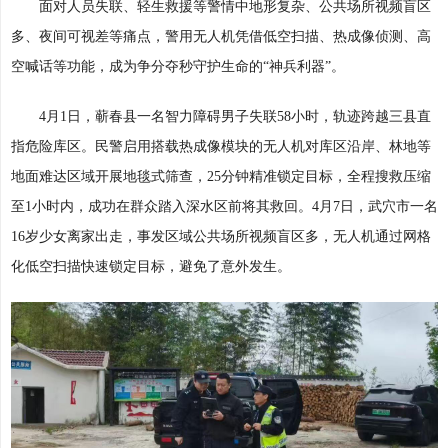
面对人员失联、轻生救援等警情中地形复杂、公共场所视频盲区
多、夜间可视差等痛点，警用无人机凭借低空扫描、热成像侦测、高
空喊话等功能，成为争分夺秒守护生命的“神兵利器”。
4月1日，蕲春县一名智力障碍男子失联58小时，轨迹跨越三县直
指危险库区。民警启用搭载热成像模块的无人机对库区沿岸、林地等
地面难达区域开展地毯式筛查，25分钟精准锁定目标，全程搜救压缩
至1小时内，成功在群众踏入深水区前将其救回。4月7日，武穴市一名
16岁少女离家出走，事发区域公共场所视频盲区多，无人机通过网格
化低空扫描快速锁定目标，避免了意外发生。