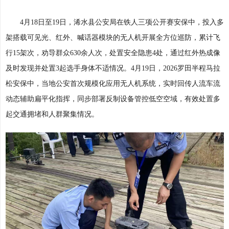
4月18日至19日，浠水县公安局在铁人三项公开赛安保中，投入多
架搭载可见光、红外、喊话器模块的无人机开展全方位巡防，累计飞
行15架次，劝导群众630余人次，处置安全隐患4处，通过红外热成像
及时发现并处置3起选手身体不适情况。4月19日，2026罗田半程马拉
松安保中，当地公安首次规模化应用无人机系统，实时回传人流车流
动态辅助扁平化指挥，同步部署反制设备管控低空空域，有效处置多
起交通拥堵和人群聚集情况。