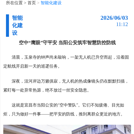
所在位置 >
首页
>
智能化建设
2026/06/03
智能
11:12
化建
设
空中“鹰眼”守平安 当阳公安筑牢智慧防控防线
清晨，玉泉寺的钟声尚未敲响，一架无人机已升空而起，沿着固
定航线开启新一天的巡逻任务。
深夜，沮河岸边万籁俱寂，无人机的热成像镜头仍在默默扫描，
紧盯每一处异常热源，绝不放过一丝安全隐患。
这就是宜昌市当阳公安的“空中警队”。它们不知疲倦、目光如
炬，只为做好一件事——把平安的防线，推到离群众更近的地方。