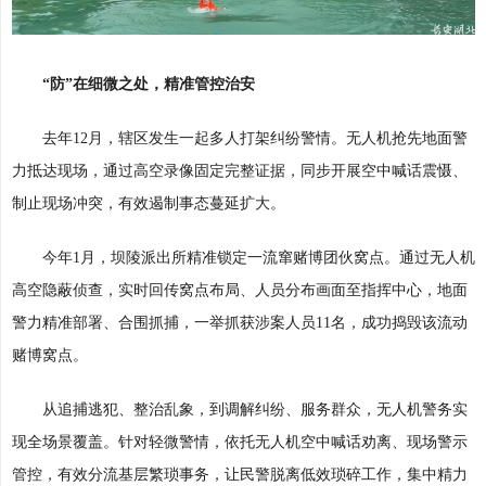
“防”在细微之处，精准管控治安
去年12月，辖区发生一起多人打架纠纷警情。无人机抢先地面警
力抵达现场，通过高空录像固定完整证据，同步开展空中喊话震慑、
制止现场冲突，有效遏制事态蔓延扩大。
今年1月，坝陵派出所精准锁定一流窜赌博团伙窝点。通过无人机
高空隐蔽侦查，实时回传窝点布局、人员分布画面至指挥中心，地面
警力精准部署、合围抓捕，一举抓获涉案人员11名，成功捣毁该流动
赌博窝点。
从追捕逃犯、整治乱象，到调解纠纷、服务群众，无人机警务实
现全场景覆盖。针对轻微警情，依托无人机空中喊话劝离、现场警示
管控，有效分流基层繁琐事务，让民警脱离低效琐碎工作，集中精力