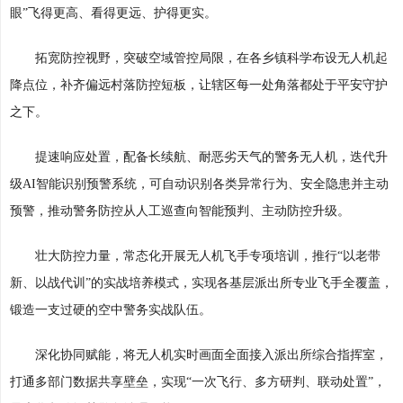
眼”飞得更高、看得更远、护得更实。
拓宽防控视野，突破空域管控局限，在各乡镇科学布设无人机起
降点位，补齐偏远村落防控短板，让辖区每一处角落都处于平安守护
之下。
提速响应处置，配备长续航、耐恶劣天气的警务无人机，迭代升
级AI智能识别预警系统，可自动识别各类异常行为、安全隐患并主动
预警，推动警务防控从人工巡查向智能预判、主动防控升级。
壮大防控力量，常态化开展无人机飞手专项培训，推行“以老带
新、以战代训”的实战培养模式，实现各基层派出所专业飞手全覆盖，
锻造一支过硬的空中警务实战队伍。
深化协同赋能，将无人机实时画面全面接入派出所综合指挥室，
打通多部门数据共享壁垒，实现“一次飞行、多方研判、联动处置”，