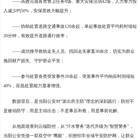
——高效完成各类警卫任务8场、重大安保活动42场，人力警力投
入减少约50%，安保质效大幅提升；
——协助处置道路交通事故120余起，单起事故处置平均耗时缩短
20分钟，有效提升道路通行效率；
——成功搜寻救助走失人员、找回走失家畜30余次，切实为群众
挽回财产损失、守护群众平安；
——参与处置各类突发事件20余起，突发事件平均响应时间缩短
40%，应急处置能力显著增强。
数据背后，是当阳公安对“派出所主防”理念的深刻践行：防控不
是被动防守，而是主动出击；不是事后补救，而是事前化解。
从地面巡查到云端防控，从“汗水警务”迭代升级为“智慧警务”，
当阳公安凭借一双双空中“鹰眼”，织密织牢全域平安防护网，让群众