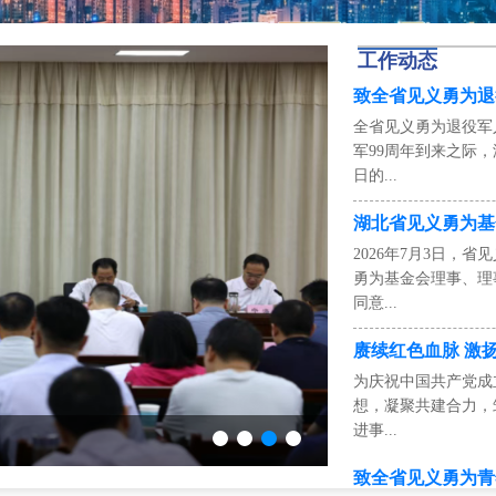
工作动态
致全省见义勇为退
全省见义勇为退役军
军99周年到来之际
日的...
湖北省见义勇为基
2026年7月3日，
勇为基金会理事、理
同意...
赓续红色血脉 激
为庆祝中国共产党成
想，凝聚共建合力，
进事...
牢记总书记的嘱托丨浩然正气 勇义
致全省见义勇为青